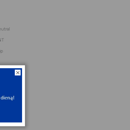
utral
NT
ip
3
x16x0.3
NT