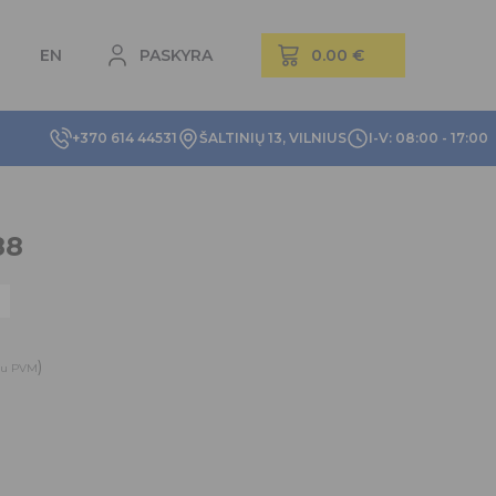
EN
PASKYRA
+370 614 44531
ŠALTINIŲ 13, VILNIUS
I-V: 08:00 - 17:00
88
)
su PVM