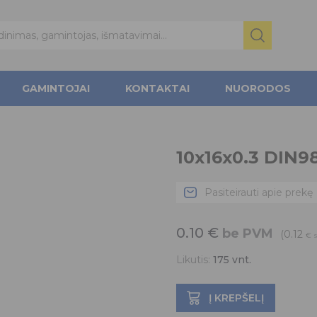
GAMINTOJAI
KONTAKTAI
NUORODOS
10x16x0.3 DIN9
Pasiteirauti apie prekę
0.10
€
be PVM
(0.12
€
Likutis:
175
vnt.
Į KREPŠELĮ