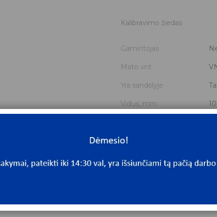
Kalibravimo žiedas
Gamintojas
Ne
Mato vnt.
V
Yra sandėlyje
Ta
Vidus, mm
10
Išorė, mm
16
Storis, mm
0.
Išmatavimai
10
Mato vnt
V