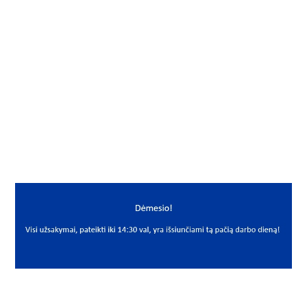
Gamintojas
FLT
Mato vnt.
VNT
Yra sandėlyje
Ne
Mato vnt
VNT
PREKĖS APRAŠYMAS
FLT*114-992-2R LR35
114-992-2R
Atraminis ritinėlis
Support roller
FLT
LR35/72-2RSR LR 35/72-2RSR 35x72x17