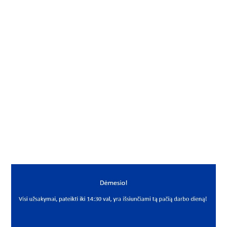
Į KREPŠELĮ
Savaime nusistatantis rutulinis guolis
Gamintojas
NSK-RHP
Mato vnt.
VNT
Yra sandėlyje
Taip
Mato vnt
VNT
PREKĖS APRAŠYMAS
NSK*1205 TNG