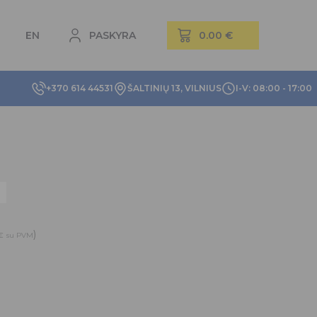
EN
PASKYRA
+370 614 44531
ŠALTINIŲ 13, VILNIUS
I-V: 08:00 - 17:00
)
€
su PVM