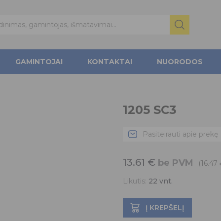
GAMINTOJAI
KONTAKTAI
NUORODOS
1205 SC3
Pasiteirauti apie prekę
13.61
€
be PVM
(16.47
Likutis:
22
vnt.
Į KREPŠELĮ