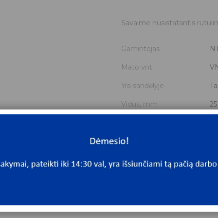
Savaime nusistatantis rutulin
Gamintojas
N
Mato vnt.
V
Yra sandėlyje
Ta
Vidus, mm
25
Išorė, mm
52
Storis, mm
15
Išmatavimai
25
Mato vnt
V