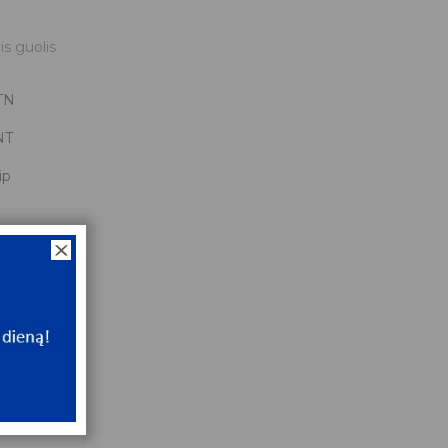
is guolis
TN
NT
ip
x52x15
NT