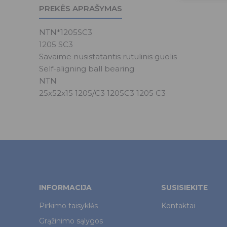
PREKĖS APRAŠYMAS
NTN*1205SC3
1205 SC3
Savaime nusistatantis rutulinis guolis
Self-aligning ball bearing
NTN
25x52x15 1205/C3 1205C3 1205 C3
INFORMACIJA
SUSISIEKITE
Pirkimo taisyklės
Kontaktai
Grąžinimo sąlygos