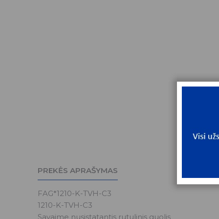
PREKĖS APRAŠYMAS
FAG*1210-K-TVH-C3
1210-K-TVH-C3
Savaime nusistatantis rutulinis guolis