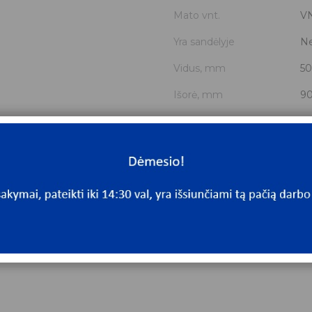
Mato vnt.
V
Yra sandėlyje
N
Vidus, mm
50
Išorė, mm
9
Storis, mm
2
Išmatavimai
50
Mato vnt
V