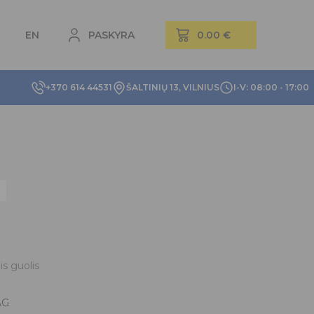
EN
PASKYRA
+370 614 44531
ŠALTINIŲ 13, VILNIUS
I-V: 08:00 - 17:00
is guolis
AG