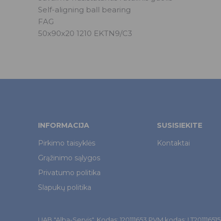
Self-aligning ball bearing
FAG
50x90x20 1210 EKTN9/C3
INFORMACIJA
SUSISIEKITE
Pirkimo taisyklės
Kontaktai
Grąžinimo sąlygos
Privatumo politika
Slapukų politika
UAB "Alba-Servis". Kodas: 120111653 PVM kodas: LT201116515. Š