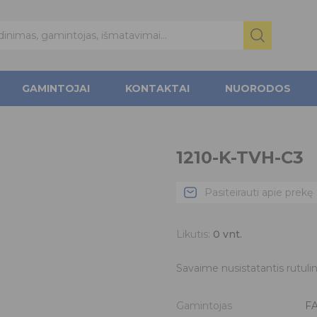
GAMINTOJAI
KONTAKTAI
NUORODOS
1210-K-TVH-C3
Pasiteirauti apie prekę
Likutis:
0
vnt.
Savaime nusistatantis rutulin
Gamintojas
F