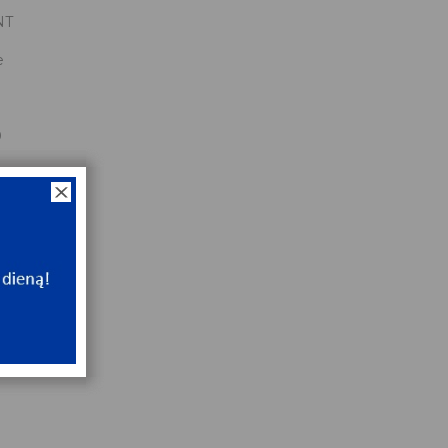
NT
e
0
0
x90x20
NT