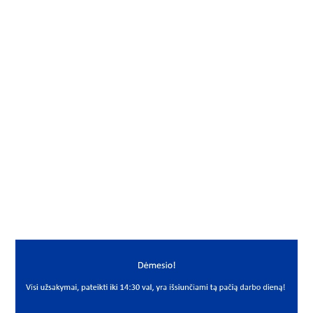
Gamintojas
PBF-KFLT
Vidus, mm
40
Išorė, mm
72
Storis, mm
37
Išmatavimai
40x72x37
Mato vnt.
VNT
Yra sandėlyje
Ne
Mato vnt
VNT
PREKĖS APRAŠYMAS