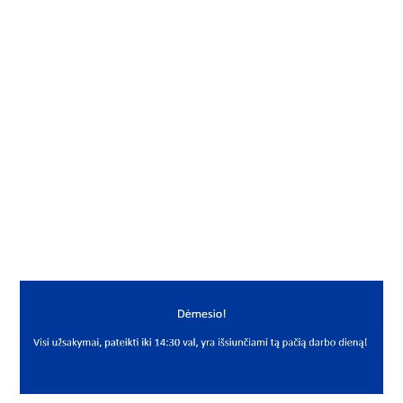
Į KREPŠELĮ
Vielokaištis
Gamintojas
Neutral
Mato vnt.
VNT
Yra sandėlyje
Taip
Mato vnt
VNT
PREKĖS APRAŠYMAS
NNN*VK13*100