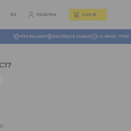
EN
PASKYRA
+370 614 44531
ŠALTINIŲ 13, VILNIUS
I-V: 08:00 - 17:00
C17
BF