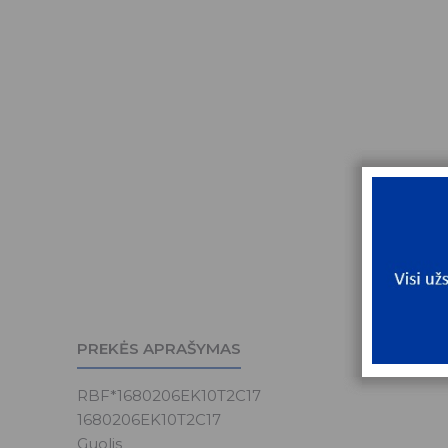
PREKĖS APRAŠYMAS
RBF*1680206EK10T2C17
1680206EK10T2C17
Guolis