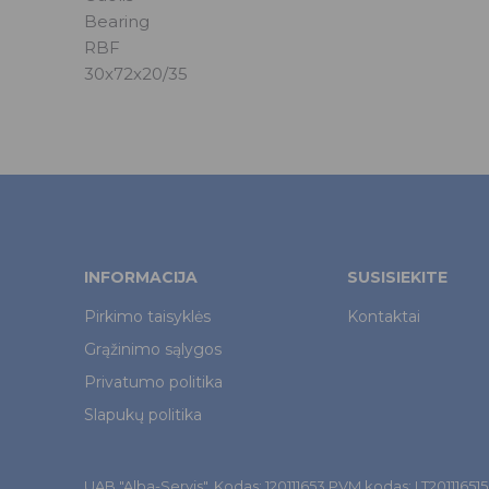
Bearing
RBF
30x72x20/35
INFORMACIJA
SUSISIEKITE
Pirkimo taisyklės
Kontaktai
Grąžinimo sąlygos
Privatumo politika
Slapukų politika
UAB "Alba-Servis". Kodas: 120111653 PVM kodas: LT201116515. Š