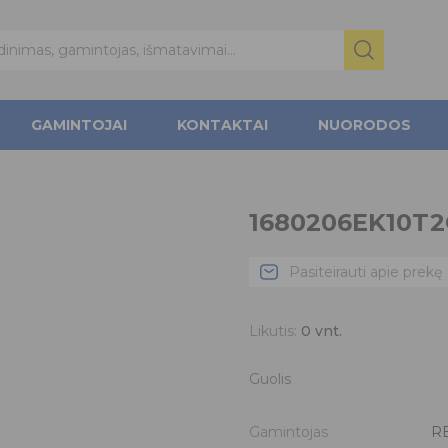
GAMINTOJAI
KONTAKTAI
NUORODOS
1680206EK10T2
Pasiteirauti apie prekę
Likutis:
0
vnt.
Guolis
Gamintojas
R