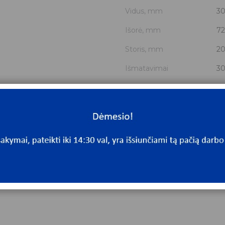
Vidus, mm
3
Išorė, mm
72
Storis, mm
20
Išmatavimai
30
Mato vnt.
V
Yra sandėlyje
N
Mato vnt
V