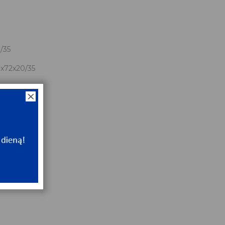
0
/35
x72x20/35
NT
e
NT