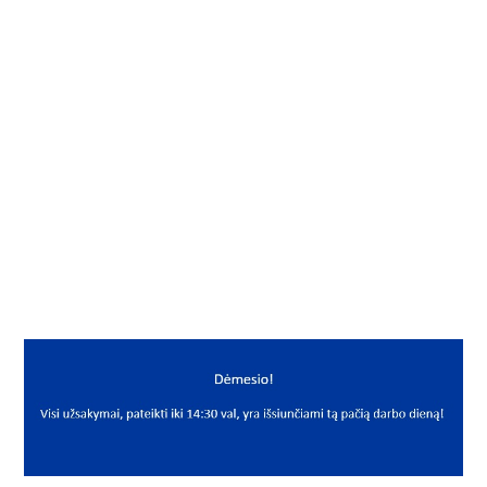
Į KREPŠELĮ
Ritininės grandinės jungiamoji grandis
Gamintojas
Neutral
Mato vnt.
VNT
Yra sandėlyje
Taip
Mato vnt
VNT
PREKĖS APRAŠYMAS
NNN*16B-1/E U C/L