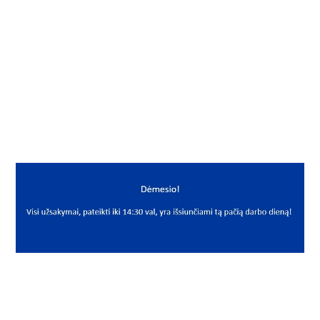
Mato vnt.
VNT
Yra sandėlyje
Ne
Mato vnt
VNT
PREKĖS APRAŠYMAS
NNN*2.2*15*54.4
2.2x15x54.4
Spyruoklė
NNN