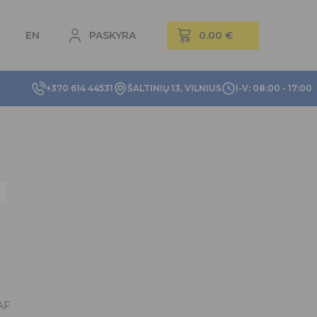
EN
PASKYRA
+370 614 44531
ŠALTINIŲ 13, VILNIUS
I-V: 08:00 - 17:00
AF