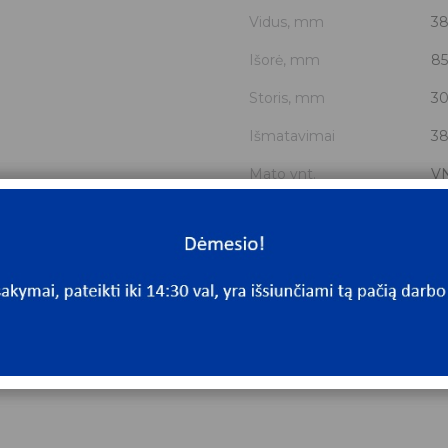
Vidus, mm
38
Išorė, mm
85
Storis, mm
30
Išmatavimai
38
Mato vnt.
V
Yra sandėlyje
N
Mato vnt
V