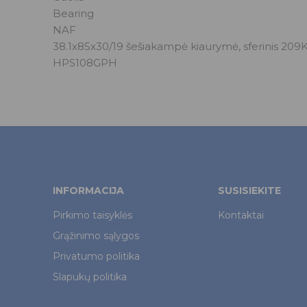
Bearing
NAF
38.1x85x30/19 šešiakampė kiaurymė, sferinis
HPS108GPH
INFORMACIJA
SUSISIEKITE
Pirkimo taisyklės
Kontaktai
Grąžinimo sąlygos
Privatumo politika
Slapukų politika