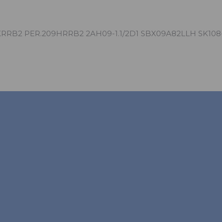
 209KRRB2 PER.209HRRB2 2AH09-1.1/2D1 SBX09A82LLH SK10