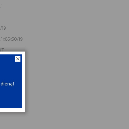
.1
/19
.1x85x30/19
NT
e
NT