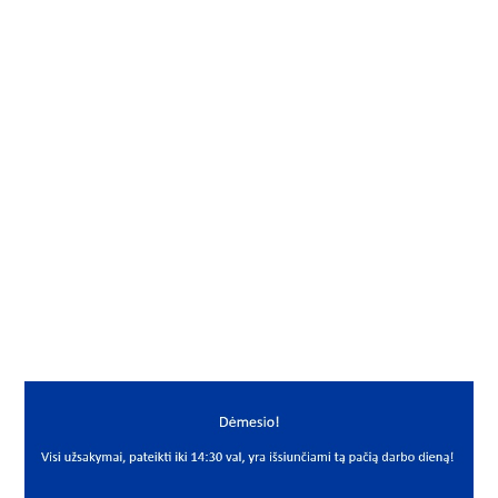
Gamintojas
KBS
Vidus, mm
55
Išorė, mm
120
Storis, mm
29
Išmatavimai
55x120x29
Mato vnt.
VNT
Yra sandėlyje
Ne
Mato vnt
VNT
PREKĖS APRAŠYMAS