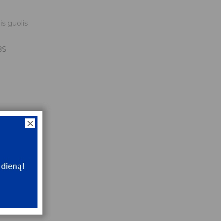
is guolis
BS
0
x30x14
NT
ip
NT