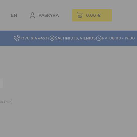
EN
PASKYRA
+370 614 44531
ŠALTINIŲ 13, VILNIUS
I-V: 08:00 - 17:00
)
su PVM