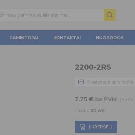
GAMINTOJAI
KONTAKTAI
NUORODOS
2200-2RS
Pasiteirauti apie prekę
2.25
€
be PVM
(2.72
€
Likutis:
30
vnt.
Į KREPŠELĮ