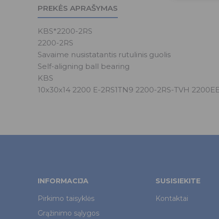
PREKĖS APRAŠYMAS
KBS*2200-2RS
2200-2RS
Savaime nusistatantis rutulinis guolis
Self-aligning ball bearing
KBS
10x30x14 2200 E-2RS1TN9 2200-2RS-TVH 2200E
INFORMACIJA
SUSISIEKITE
Pirkimo taisyklės
Kontaktai
Grąžinimo sąlygos