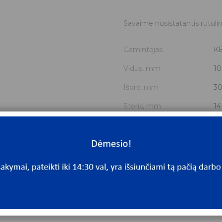
Savaime nusistatantis rutulin
Gamintojas
K
Vidus, mm
10
Išorė, mm
3
Storis, mm
14
Išmatavimai
10
Mato vnt.
V
Yra sandėlyje
Ta
Mato vnt
V