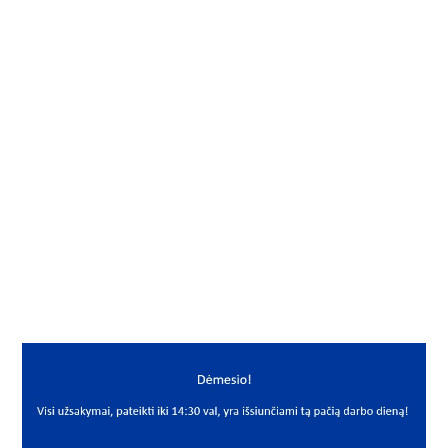
Gamintojas
NSK-RHP
Vidus, mm
17
Išorė, mm
40
Storis, mm
16
Išmatavimai
17x40x16
Mato vnt.
VNT
Yra sandėlyje
Ne
Mato vnt
VNT
PREKĖS APRAŠYMAS