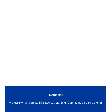
Gamintojas
NSK-RHP
Vidus, mm
45
Išorė, mm
85
Storis, mm
23
Išmatavimai
45x85x23
Mato vnt.
VNT
Yra sandėlyje
Ne
Mato vnt
VNT
PREKĖS APRAŠYMAS