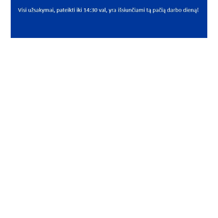
PREKĖS APRAŠYMAS
NTN*22208EAKW33C3
22208EAKW33C3
Sferinis ritininis guolis
Spherical roller bearings
NTN
40x80x23 22208 EK/C3 22208 EAKW33C3
INFORMACIJA