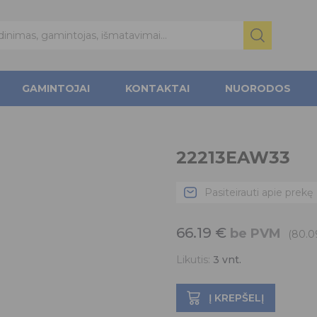
GAMINTOJAI
KONTAKTAI
NUORODOS
22213EAW33
Pasiteirauti apie prekę
66.19
€
be PVM
(80.
Likutis:
3
vnt.
Į KREPŠELĮ