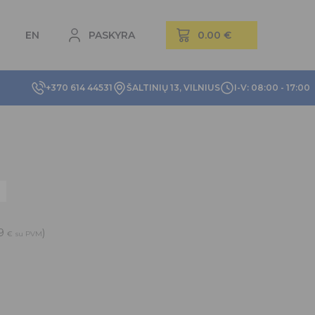
EN
PASKYRA
+370 614 44531
ŠALTINIŲ 13, VILNIUS
I-V: 08:00 - 17:00
09
)
€
su PVM