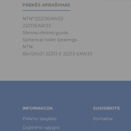
PREKĖS APRAŠYMAS
NTN*22213EAW33
22213EAW33
Sferinis ritininis guolis
Spherical roller bearings
NTN
65x120x31 22213 E 22213 EAW33
INFORMACIJA
SUSISIEKITE
Pirkimo taisyklės
Kontaktai
Grąžinimo sąlygos