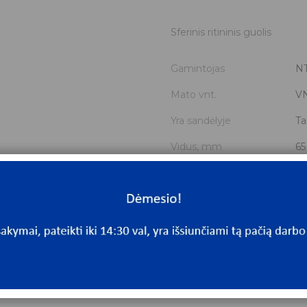
Sferinis ritininis guolis
Gamintojas
N
Mato vnt.
V
Yra sandėlyje
Ta
Vidus, mm
65
Išorė, mm
12
Storis, mm
31
Išmatavimai
65
Mato vnt
V