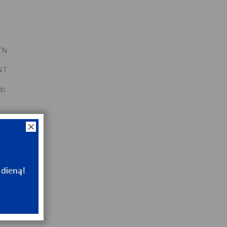
TN
NT
ip
0
x120x31
NT