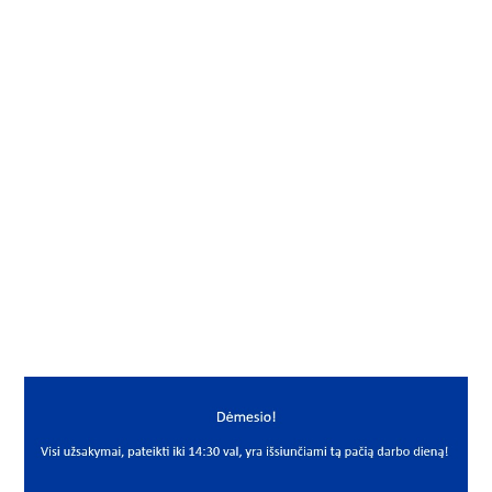
Gamintojas
KBS
Vidus, mm
85
Išorė, mm
180
Storis, mm
60
Išmatavimai
85x180x60
Mato vnt.
VNT
Yra sandėlyje
Ne
Mato vnt
VNT
PREKĖS APRAŠYMAS