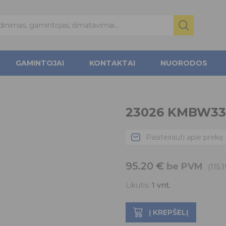
GAMINTOJAI
KONTAKTAI
NUORODOS
23026 KMBW33
Pasiteirauti apie prekę
95.20
€
be PVM
(115.
Likutis:
1
vnt.
Į KREPŠELĮ