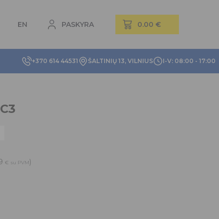
EN
PASKYRA
+370 614 44531
ŠALTINIŲ 13, VILNIUS
I-V: 08:00 - 17:00
C3
19
)
€
su PVM