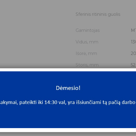
Sferinis ritininis guolis
Gamintojas
M
Vidus, mm
13
Išorė, mm
2
Storis, mm
52
Išmatavimai
13
Mato vnt.
V
Yra sandėlyje
Ta
Mato vnt
V