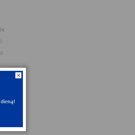
TK
0
00
0x200x52
NT
ip
NT