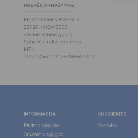
PREKĖS APRAŠYMAS
MTK*23026KMBW33C3
23026 KMBW33C3
Sferinis ritininis guolis
Spherical roller bearings
MTK
130x200x52 23026KMBW33C3
INFORMACIJA
SUSISIEKITE
Pirkimo taisyklės
Kontaktai
Grąžinimo sąlygos