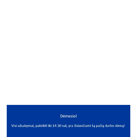
Gamintojas
NTN
Mato vnt.
VNT
Yra sandėlyje
Ne
Vidus, mm
17
Išorė, mm
47
Storis, mm
19
Išmatavimai
17x47x19
Mato vnt
VNT
PREKĖS APRAŠYMAS