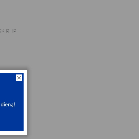
SK-RHP
x52x15
NT
ip
NT