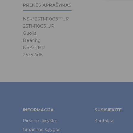
PREKĖS APRAŠYMAS
NSK*25TM10C3**UR
25TM10C3 UR
Guolis
Bearing
NSK-RHP
25x52x15
INFORMACIJA
SUSISIEKITE
Pirkimo taisyklės
Kontaktai
Grąžinimo sąlygos