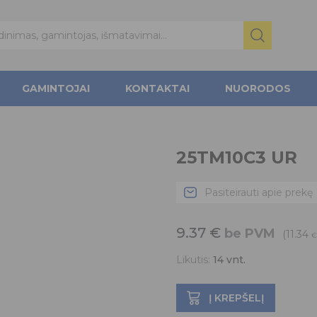
GAMINTOJAI
KONTAKTAI
NUORODOS
25TM10C3 UR
Pasiteirauti apie prekę
9.37
€
be PVM
(11.34
€
Likutis:
14
vnt.
Į KREPŠELĮ