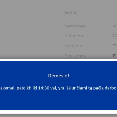
Guolis
Gamintojas
N
Vidus, mm
25
Išorė, mm
52
Storis, mm
15
Išmatavimai
25
Mato vnt.
V
Yra sandėlyje
Ta
Mato vnt
V