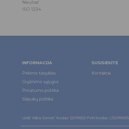
Neutral
ISO 1234
INFORMACIJA
SUSISIEKITE
Pirkimo taisyklės
Kontaktai
Grąžinimo sąlygos
Privatumo politika
Slapukų politika
UAB "Alba-Servis". Kodas: 120111653 PVM kodas: LT201116515. Š