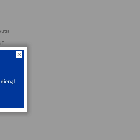
utral
NT
ip
NT