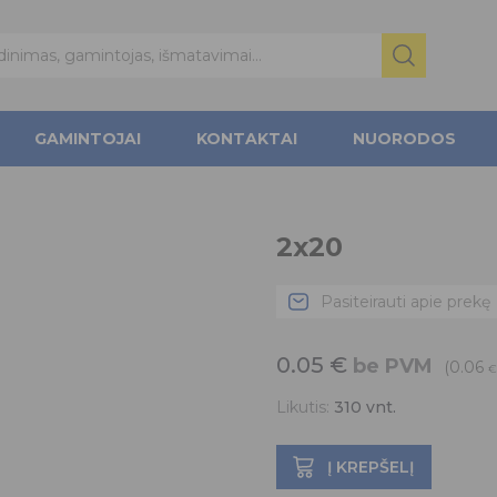
GAMINTOJAI
KONTAKTAI
NUORODOS
2x20
Pasiteirauti apie prekę
0.05
€
be PVM
(0.06
€
Likutis:
310
vnt.
Į KREPŠELĮ