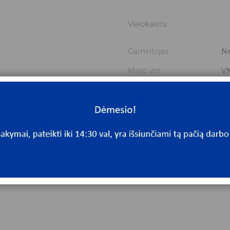
Vielokaištis
Gamintojas
Ne
Mato vnt.
V
Yra sandėlyje
Ta
Mato vnt
V