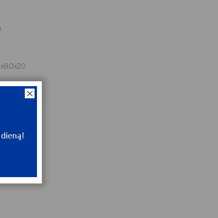
0
0
0
x80x20
NT
e
NT