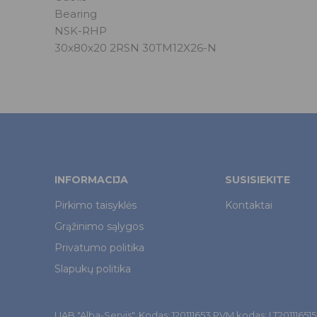
Bearing
NSK-RHP
30x80x20 2RSN 30TM12X26-N
INFORMACIJA
SUSISIEKITE
Pirkimo taisyklės
Kontaktai
Grąžinimo sąlygos
Privatumo politika
Slapukų politika
UAB "Alba-Servis". Kodas: 120111653 PVM kodas: LT201116515. Š