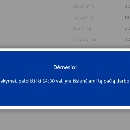
Vidus, mm
3
Išorė, mm
8
Storis, mm
2
Išmatavimai
30
Mato vnt.
V
Yra sandėlyje
N
Mato vnt
V