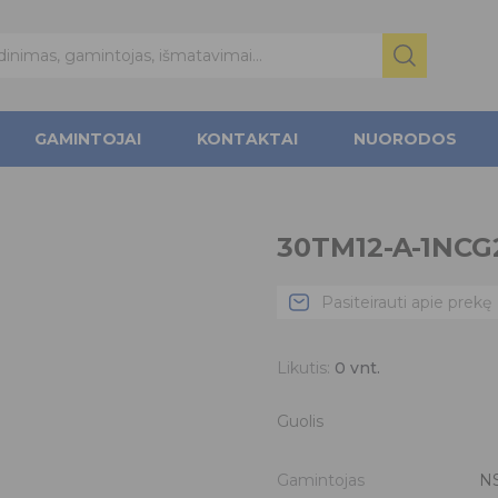
GAMINTOJAI
KONTAKTAI
NUORODOS
30TM12-A-1NCG2
Pasiteirauti apie prekę
Likutis:
0
vnt.
Guolis
Gamintojas
N