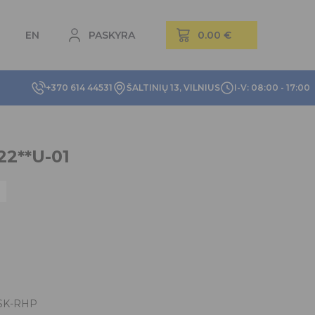
EN
PASKYRA
+370 614 44531
ŠALTINIŲ 13, VILNIUS
I-V: 08:00 - 17:00
2**U-01
SK-RHP