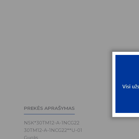
PREKĖS APRAŠYMAS
NSK*30TM12-A-1NCG22
30TM12-A-1NCG22**U-01
Guolis