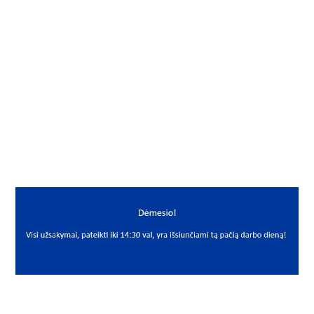
Gamintojas
Elring
Mato vnt.
VNT
Yra sandėlyje
Ne
Mato vnt
VNT
PREKĖS APRAŠYMAS
ELR*A030*42*7
30x42x7 505.838
Riebokšlis
Seal
Elring
12011839B dešininis