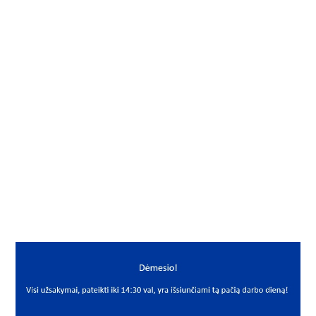
Gamintojas
NBI
Vidus, mm
80
Išorė, mm
140
Storis, mm
44.4
Išmatavimai
80x140x44.4
Mato vnt.
VNT
Yra sandėlyje
Ne
Mato vnt
VNT
PREKĖS APRAŠYMAS