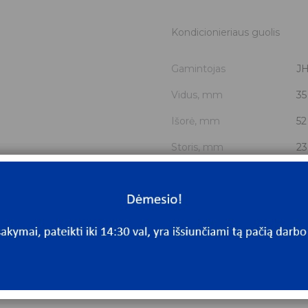
Kondicionieriaus guolis
Gamintojas
J
Vidus, mm
35
Išorė, mm
52
Storis, mm
23
Išmatavimai
35
Mato vnt.
V
Yra sandėlyje
Ta
Mato vnt
V