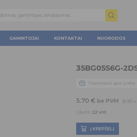
GAMINTOJAI
KONTAKTAI
NUORODOS
35BG05S6G-2D
Pasiteirauti apie prekę
5.70
€
be PVM
(6.90
€
Likutis:
22
vnt.
Į KREPŠELĮ