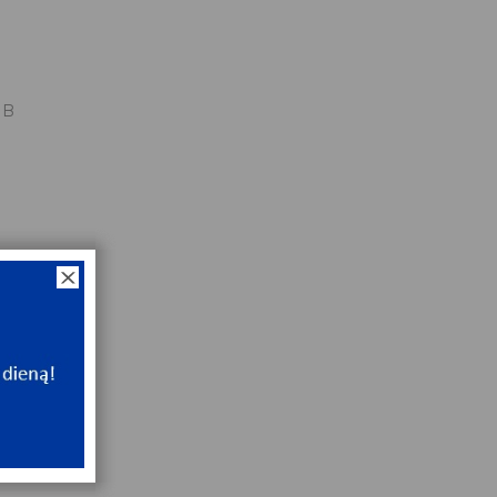
HB
x52x23
NT
ip
NT