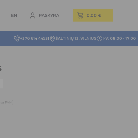
EN
PASKYRA
+370 614 44531
ŠALTINIŲ 13, VILNIUS
I-V: 08:00 - 17:00
S
)
su PVM