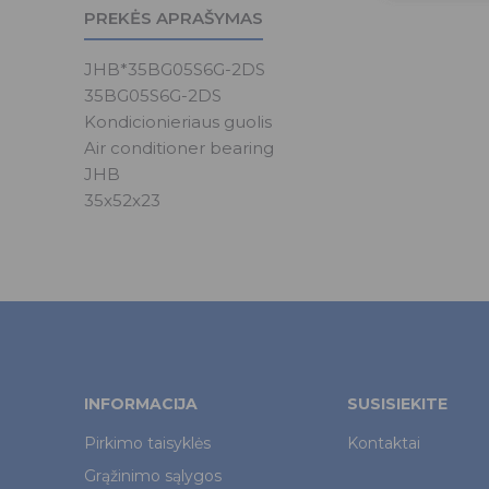
PREKĖS APRAŠYMAS
JHB*35BG05S6G-2DS
35BG05S6G-2DS
Kondicionieriaus guolis
Air conditioner bearing
JHB
35x52x23
INFORMACIJA
SUSISIEKITE
Pirkimo taisyklės
Kontaktai
Grąžinimo sąlygos