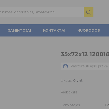
GAMINTOJAI
KONTAKTAI
NUORODOS
35x72x12 12001
Pasiteirauti apie prekę
Likutis:
0
vnt.
Riebokšlis
Gamintojas
Co