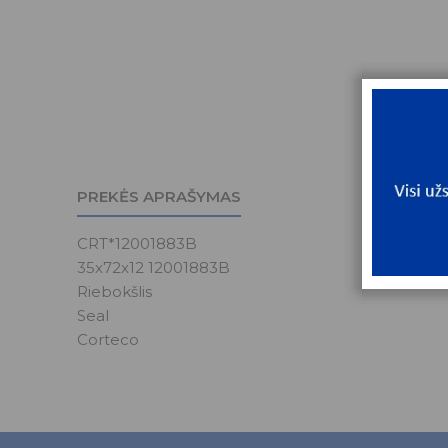
PREKĖS APRAŠYMAS
CRT*12001883B
35x72x12 12001883B
Riebokšlis
Seal
Corteco