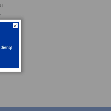
NT
e
NT