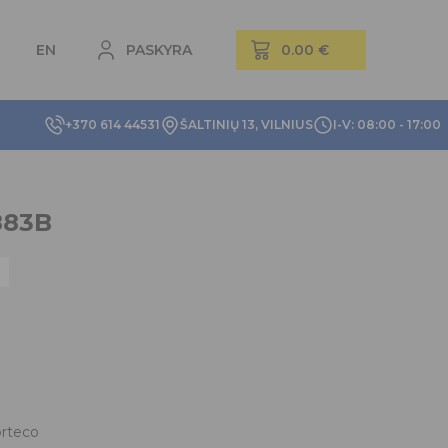
EN
PASKYRA
+370 614 44531
ŠALTINIŲ 13, VILNIUS
I-V: 08:00 - 17:00
883B
rteco