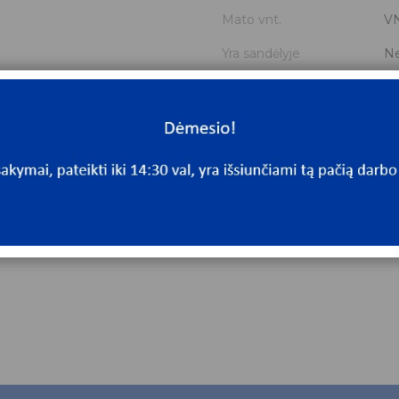
Mato vnt.
V
Yra sandėlyje
N
Mato vnt
V