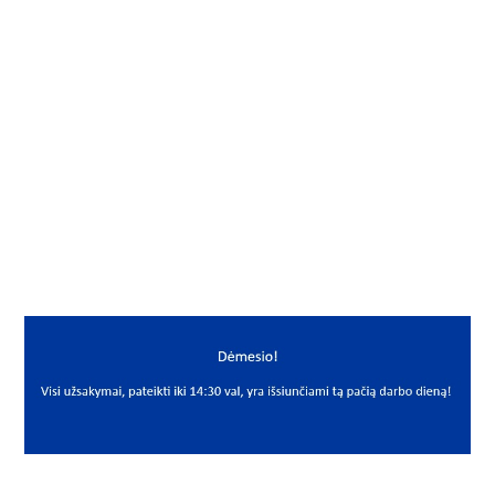
Į KREPŠELĮ
Gamintojas
Neutral
Mato vnt.
VNT
Yra sandėlyje
Taip
Mato vnt
VNT
PREKĖS APRAŠYMAS
NNN*KST3*30
3x30 ISO 8752
Kaištis