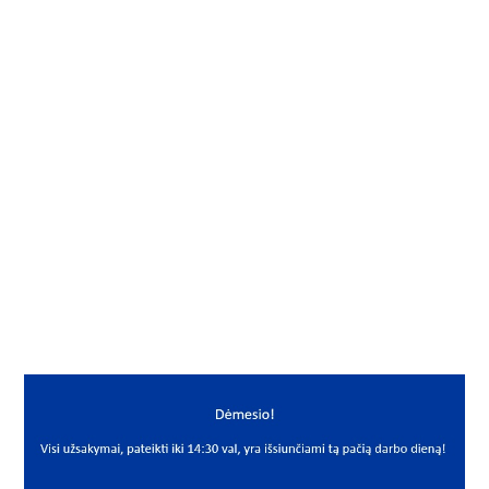
Gamintojas
JHB
Vidus, mm
40
Išorė, mm
62
Storis, mm
20.625/24
Išmatavimai
40x62x20.625/24
Mato vnt.
VNT
Yra sandėlyje
Ne
Mato vnt
VNT
PREKĖS APRAŠYMAS