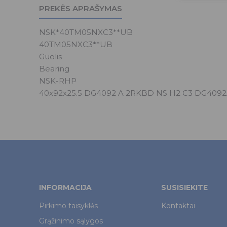
PREKĖS APRAŠYMAS
NSK*40TM05NXC3**UB
40TM05NXC3**UB
Guolis
Bearing
NSK-RHP
40x92x25.5 DG4092 A 2RKBD NS H2 C3 DG40
INFORMACIJA
SUSISIEKITE
Pirkimo taisyklės
Kontaktai
Grąžinimo sąlygos