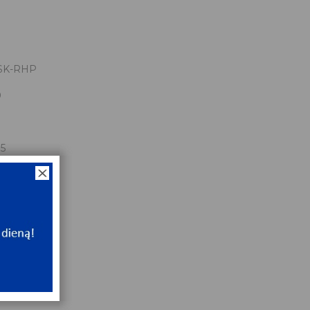
SK-RHP
0
.5
x92x25.5
NT
ip
NT