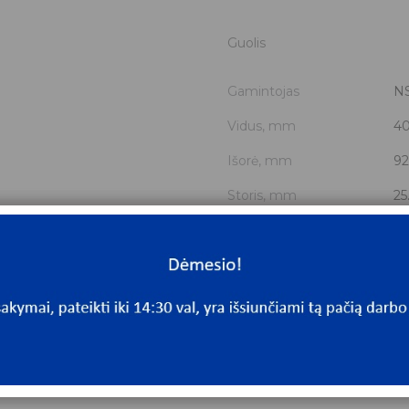
Guolis
Gamintojas
N
Vidus, mm
4
Išorė, mm
92
Storis, mm
25
Išmatavimai
40
Mato vnt.
V
Yra sandėlyje
Ta
Mato vnt
V