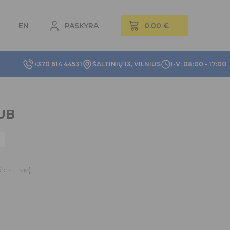
EN
PASKYRA
+370 614 44531
ŠALTINIŲ 13, VILNIUS
I-V: 08:00 - 17:00
UB
6
)
€
su PVM