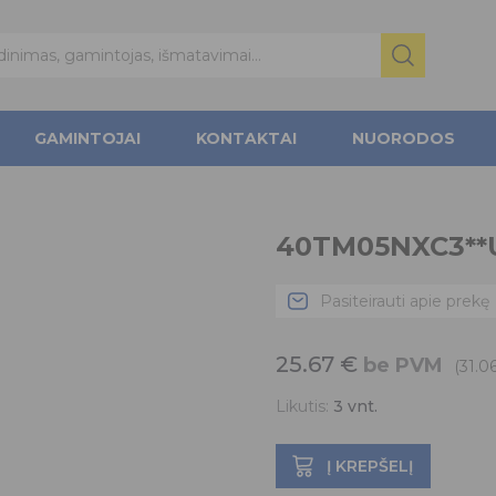
GAMINTOJAI
KONTAKTAI
NUORODOS
40TM05NXC3**
Pasiteirauti apie prekę
25.67
€
be PVM
(31.0
Likutis:
3
vnt.
Į KREPŠELĮ