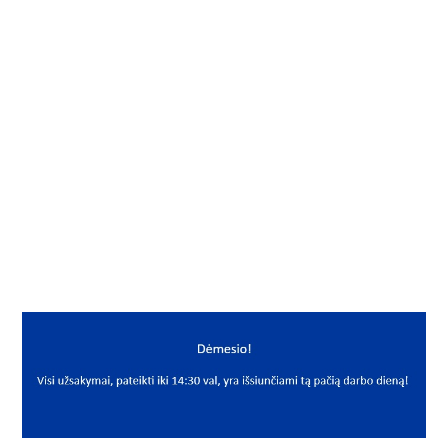
Į KREPŠELĮ
Diržas
Gamintojas
PIX
Mato vnt.
VNT
Yra sandėlyje
Taip
Mato vnt
VNT
PREKĖS APRAŠYMAS
PIX*PHGPJ1143