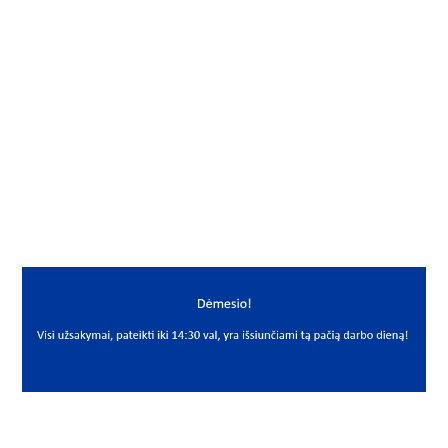
Gamintojas
PIX
Mato vnt.
VNT
Yra sandėlyje
Ne
Mato vnt
VNT
PREKĖS APRAŠYMAS
PIX*4L860K
4L 860K
Diržas
Belt
PIX
LA 84 žoliapjovėms