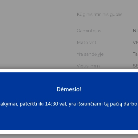
Kūginis ritininis guolis
Gamintojas
N
Mato vnt.
V
Yra sandėlyje
Ta
Vidus, mm
88
Išorė, mm
16
Storis, mm
53
Išmatavimai
88
Mato vnt
V