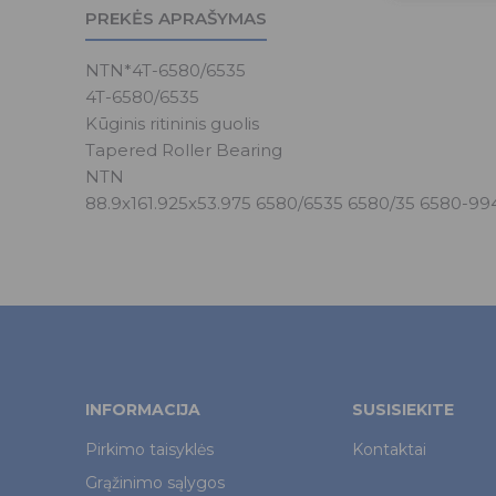
PREKĖS APRAŠYMAS
NTN*4T-6580/6535
4T-6580/6535
Kūginis ritininis guolis
Tapered Roller Bearing
NTN
88.9x161.925x53.975 6580/6535 6580/35 6580-99
INFORMACIJA
SUSISIEKITE
Pirkimo taisyklės
Kontaktai
Grąžinimo sąlygos