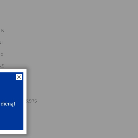
TN
NT
ip
.9
1.925
.975
.9x161.925x53.975
NT