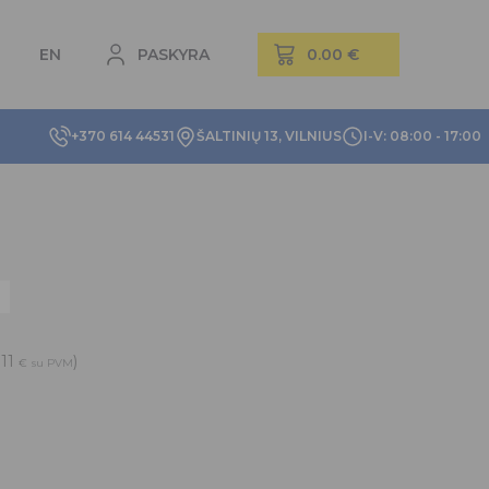
EN
PASKYRA
+370 614 44531
ŠALTINIŲ 13, VILNIUS
I-V: 08:00 - 17:00
.11
)
€
su PVM