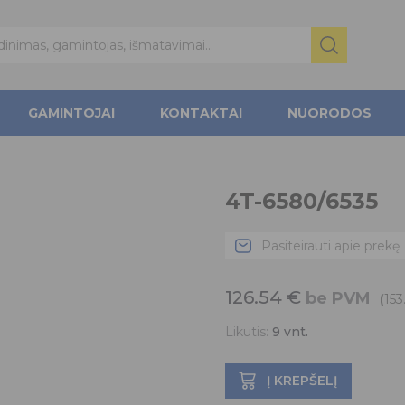
GAMINTOJAI
KONTAKTAI
NUORODOS
4T-6580/6535
Pasiteirauti apie prekę
126.54
€
be PVM
(153
Likutis:
9
vnt.
Į KREPŠELĮ