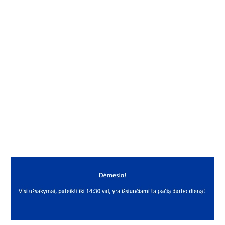
Į KREPŠELĮ
Vielokaištis
Gamintojas
Neutral
Mato vnt.
VNT
Yra sandėlyje
Taip
Mato vnt
VNT
PREKĖS APRAŠYMAS
NNN*VK4*40