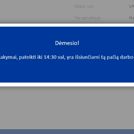
Mato vnt.
V
Yra sandėlyje
N
Mato vnt
V