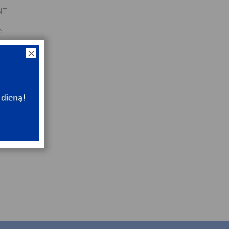
NT
e
NT