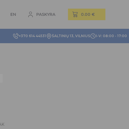
EN
PASKYRA
+370 614 44531
ŠALTINIŲ 13, VILNIUS
I-V: 08:00 - 17:00
AK