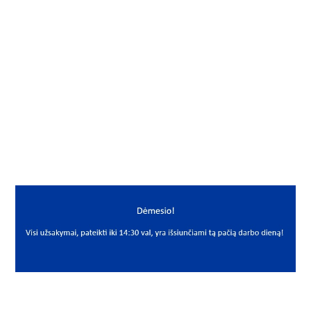
Gamintojas
NAF
Mato vnt.
VNT
Yra sandėlyje
Ne
Mato vnt
VNT
PREKĖS APRAŠYMAS
NAF*51101
51101
Guolis
Bearing
NAF
12x26x9