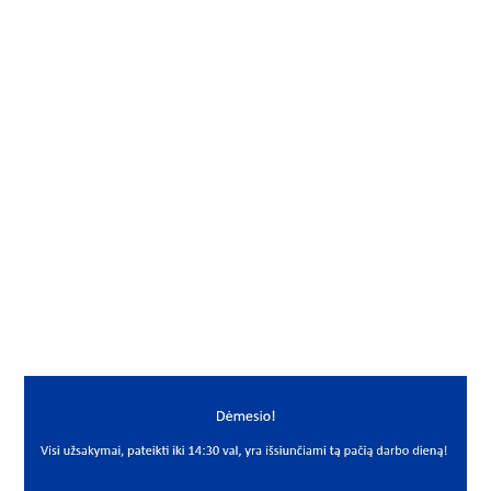
Gamintojas
KBS
Vidus, mm
15
Išorė, mm
32
Storis, mm
12
Išmatavimai
15x32x12
Mato vnt.
VNT
Yra sandėlyje
Ne
Mato vnt
VNT
PREKĖS APRAŠYMAS