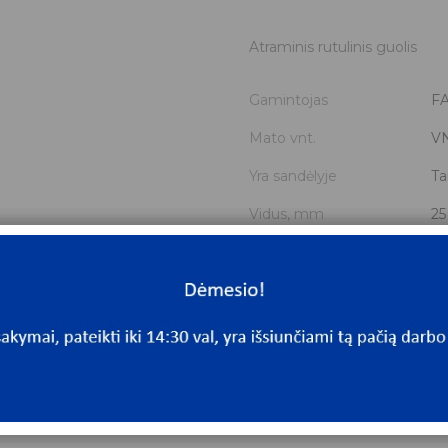
Atraminis rutulinis guolis
Gamintojas
F
Mato vnt.
V
Yra sandėlyje
Ta
Vidus, mm
25
Išorė, mm
47
Storis, mm
15
Išmatavimai
25
Mato vnt
V