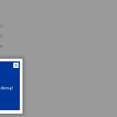
AG
NT
ip
x47x15
NT