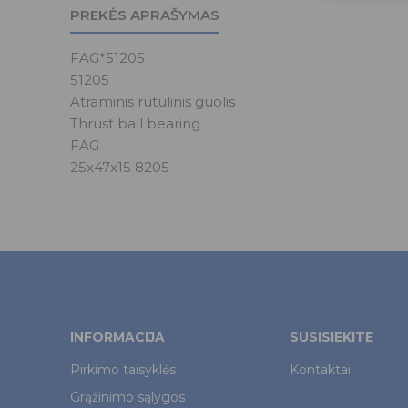
PREKĖS APRAŠYMAS
FAG*51205
51205
Atraminis rutulinis guolis
Thrust ball bearing
FAG
25x47x15 8205
INFORMACIJA
SUSISIEKITE
Pirkimo taisyklės
Kontaktai
Grąžinimo sąlygos