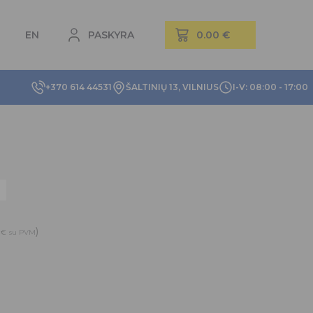
EN
PASKYRA
+370 614 44531
ŠALTINIŲ 13, VILNIUS
I-V: 08:00 - 17:00
1
)
€
su PVM