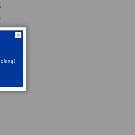
NT
e
NT