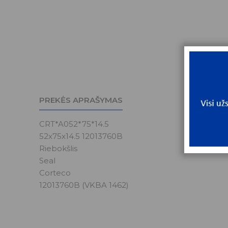
PREKĖS APRAŠYMAS
CRT*A052*75*14.5
52x75x14.5 12013760B
Riebokšlis
Seal
Corteco
12013760B (VKBA 1462)