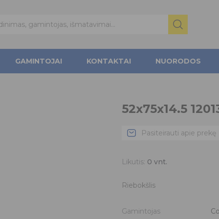
GAMINTOJAI
KONTAKTAI
NUORODOS
52x75x14.5 120
Pasiteirauti apie prekę
Likutis:
0
vnt.
Riebokšlis
Gamintojas
Co