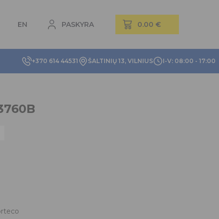
EN
PASKYRA
+370 614 44531
ŠALTINIŲ 13, VILNIUS
I-V: 08:00 - 17:00
13760B
rteco