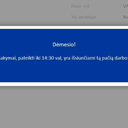
Mato vnt.
V
Yra sandėlyje
N
Mato vnt
V