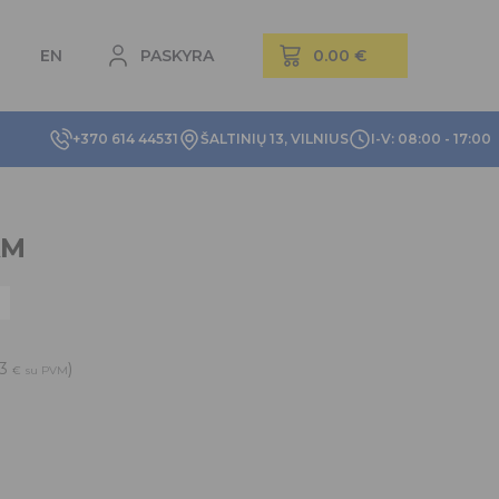
EN
PASKYRA
+370 614 44531
ŠALTINIŲ 13, VILNIUS
I-V: 08:00 - 17:00
AM
93
)
€
su PVM