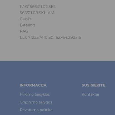
FAG*566311.02.SKL
566311.08.SKL-AM
Guolis
Bearing
FAG
Luk 712237410 30.162x64.292x15
INFORMACIJA
SUSISIEKITE
Pirkimo taisyklės
Kontaktai
Grąžinimo sąlygos
Privatumo politika