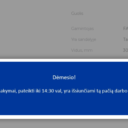
Guolis
Gamintojas
F
Yra sandėlyje
Ta
Vidus, mm
30
Išorė, mm
64
Storis, mm
15
Išmatavimai
30
Mato vnt
V