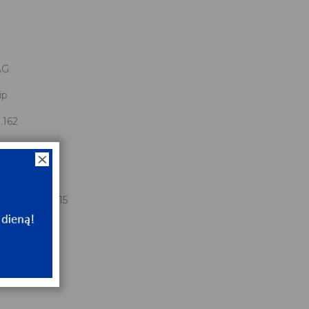
AG
ip
.162
.292
.162x64.292x15
NT