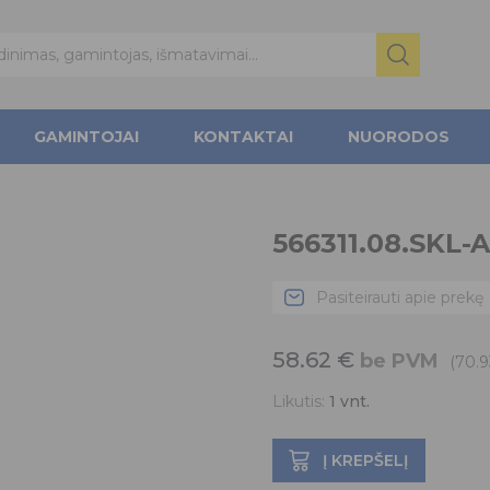
GAMINTOJAI
KONTAKTAI
NUORODOS
566311.08.SKL-
Pasiteirauti apie prekę
58.62
€
be PVM
(70.
Likutis:
1
vnt.
Į KREPŠELĮ