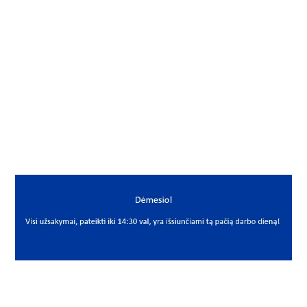
Gamintojas
NAK
Mato vnt.
VNT
Yra sandėlyje
Ne
Mato vnt
VNT
PREKĖS APRAŠYMAS
NAK*A005*16*7 WAS
5x16x7 WAS
Riebokšlis
Seal
NAK