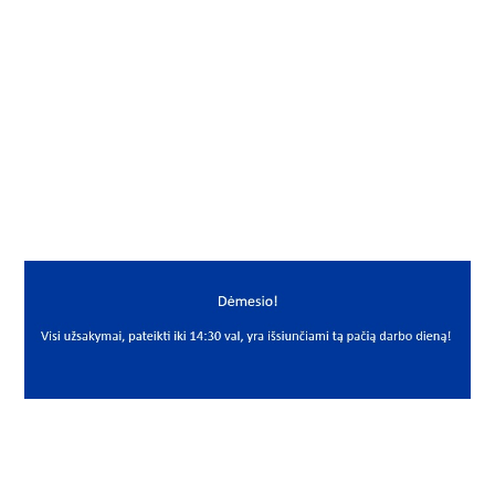
Gamintojas
NILOS
Yra sandėlyje
Ne
Mato vnt
VNT
PREKĖS APRAŠYMAS
NIL*6024AV
6024 AV
Guolio sandarinimo žiedas Nilos
Nilos ring
NILOS