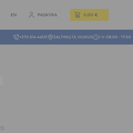
EN
PASKYRA
+370 614 44531
ŠALTINIŲ 13, VILNIUS
I-V: 08:00 - 17:00
ZO