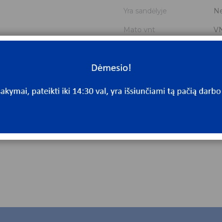
Yra sandėlyje
N
Mato vnt
V