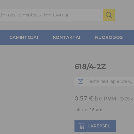
GAMINTOJAI
KONTAKTAI
NUORODOS
618/4-2Z
Pasiteirauti apie prekę
0.57
€
be PVM
(0.69
€
Likutis:
16
vnt.
Į KREPŠELĮ