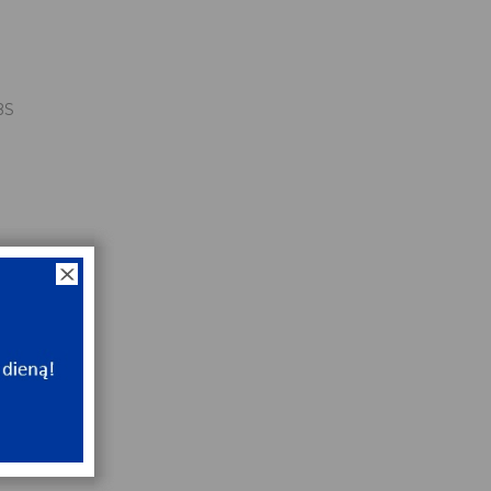
BS
9x4
NT
ip
NT