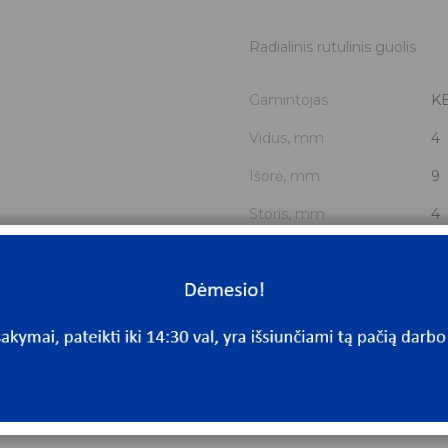
Radialinis rutulinis guolis
Gamintojas
K
Vidus, mm
4
Išorė, mm
9
Storis, mm
4
Išmatavimai
4x
Mato vnt.
V
Yra sandėlyje
Ta
Mato vnt
V