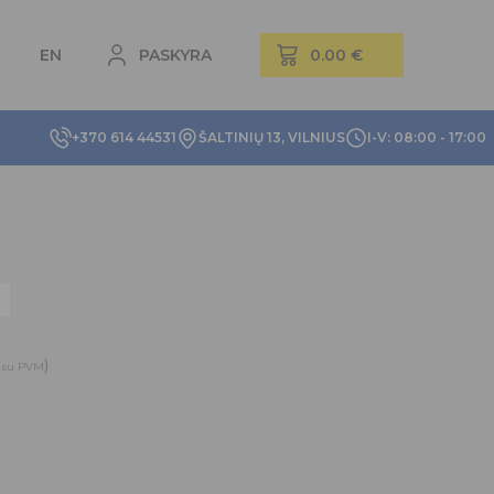
EN
PASKYRA
+370 614 44531
ŠALTINIŲ 13, VILNIUS
I-V: 08:00 - 17:00
)
su PVM