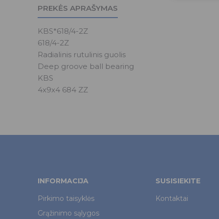
PREKĖS APRAŠYMAS
KBS*618/4-2Z
618/4-2Z
Radialinis rutulinis guolis
Deep groove ball bearing
KBS
4x9x4 684 ZZ
INFORMACIJA
SUSISIEKITE
Pirkimo taisyklės
Kontaktai
Grąžinimo sąlygos