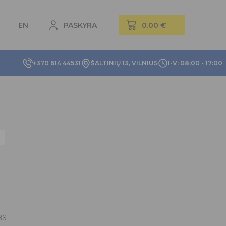
EN
PASKYRA
+370 614 44531
ŠALTINIŲ 13, VILNIUS
I-V: 08:00 - 17:00
BS