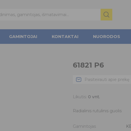
GAMINTOJAI
KONTAKTAI
NUORODOS
61821 P6
Pasiteirauti apie prekę
Likutis:
0
vnt.
Radialinis rutulinis guolis
Gamintojas
K