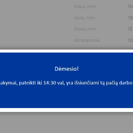
Vidus, mm
10
Išorė, mm
13
Storis, mm
13
Išmatavimai
10
Mato vnt.
V
Yra sandėlyje
N
Mato vnt
V