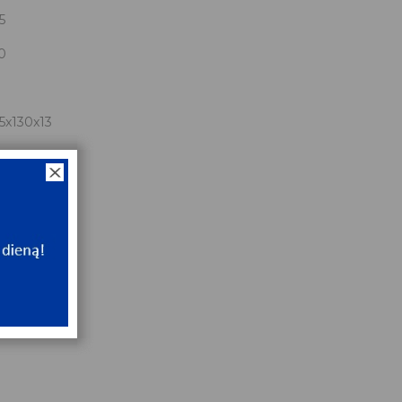
5
0
5x130x13
NT
e
NT