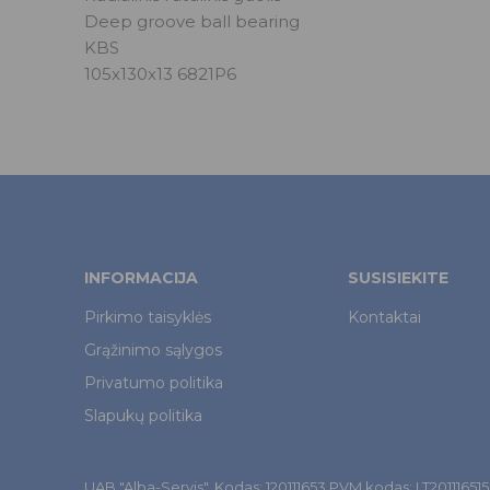
Deep groove ball bearing
KBS
105x130x13 6821P6
INFORMACIJA
SUSISIEKITE
Pirkimo taisyklės
Kontaktai
Grąžinimo sąlygos
Privatumo politika
Slapukų politika
UAB "Alba-Servis". Kodas: 120111653 PVM kodas: LT201116515. Š