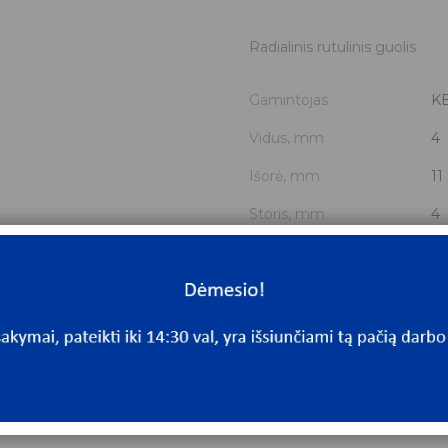
Radialinis rutulinis guolis
Gamintojas
K
Vidus, mm
4
Išorė, mm
11
Storis, mm
4
Išmatavimai
4x
Mato vnt.
V
Yra sandėlyje
Ta
Mato vnt
V