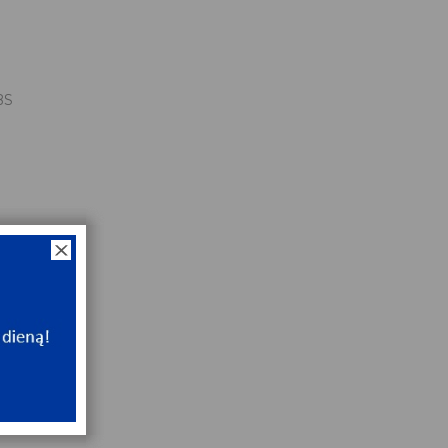
BS
11x4
NT
ip
NT