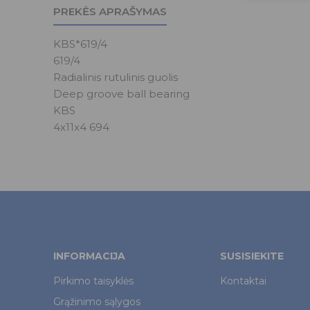
PREKĖS APRAŠYMAS
KBS*619/4
619/4
Radialinis rutulinis guolis
Deep groove ball bearing
KBS
4x11x4 694
INFORMACIJA
SUSISIEKITE
Pirkimo taisyklės
Kontaktai
Grąžinimo sąlygos