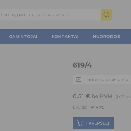
GAMINTOJAI
KONTAKTAI
NUORODOS
619/4
Pasiteirauti apie prekę
0.51
€
be PVM
(0.62
€
Likutis:
174
vnt.
Į KREPŠELĮ