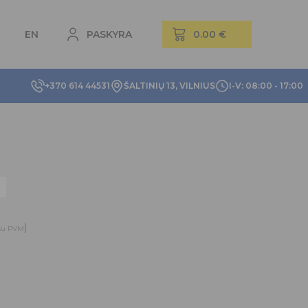
EN
PASKYRA
+370 614 44531
ŠALTINIŲ 13, VILNIUS
I-V: 08:00 - 17:00
)
su PVM