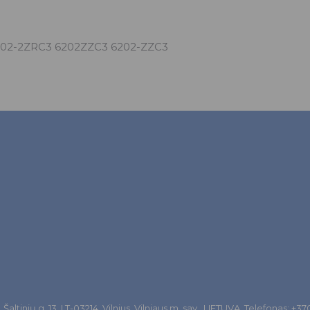
6202-2ZRC3 6202ZZC3 6202-ZZC3
altinių g. 13, LT-03214, Vilnius, Vilniaus m. sav., LIETUVA. Telefonas: +3