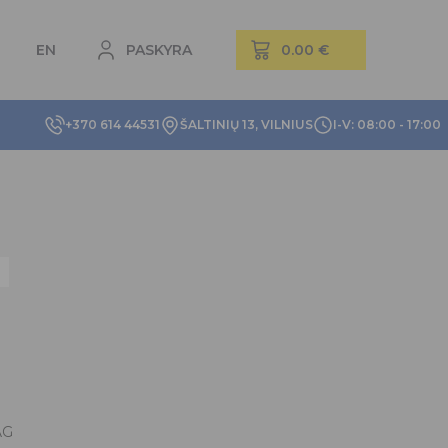
EN
PASKYRA
+370 614 44531
ŠALTINIŲ 13, VILNIUS
I-V: 08:00 - 17:00
AG