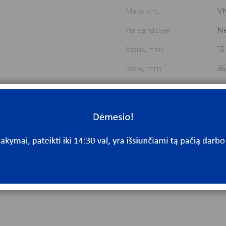
Mato vnt.
V
Yra sandėlyje
N
Vidus, mm
15
Išorė, mm
35
Storis, mm
11
Išmatavimai
15
Mato vnt
V