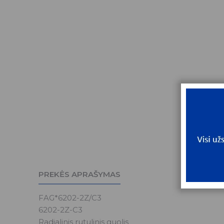
PREKĖS APRAŠYMAS
FAG*6202-2Z/C3
6202-2Z-C3
Radialinis rutulinis guolis