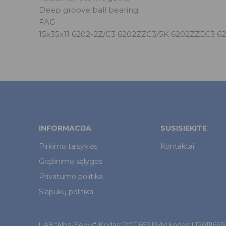
Deep groove ball bearing
FAG
15x35x11 6202-2Z/C3 6202ZZC3/5K 6202ZZEC3 
INFORMACIJA
SUSISIEKITE
Pirkimo taisyklės
Kontaktai
Grąžinimo sąlygos
Privatumo politika
Slapukų politika
UAB "Alba-Servis". Kodas: 120111653 PVM kodas: LT201116515. Š