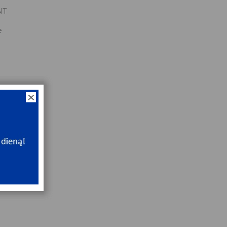
NT
e
x35x11
NT