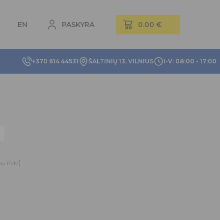
EN
PASKYRA
+370 614 44531
ŠALTINIŲ 13, VILNIUS
I-V: 08:00 - 17:00
)
su PVM