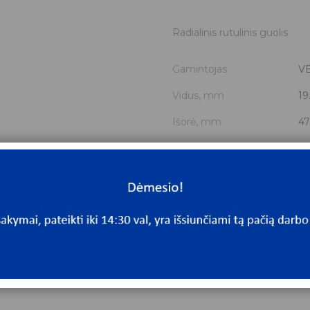
Radialinis rutulinis guolis
Gamintojas
V
Vidus, mm
19
Išorė, mm
47
Storis, mm
14
Išmatavimai
19
Yra sandėlyje
Ta
Mato vnt
V