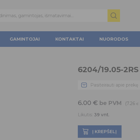
GAMINTOJAI
KONTAKTAI
NUORODOS
6204/19.05-2RS
Pasiteirauti apie prekę
6.00
€
be PVM
(7.26
€
Likutis:
39
vnt.
Į KREPŠELĮ