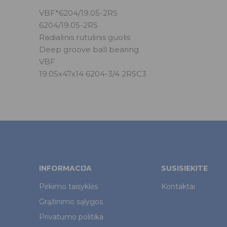
VBF*6204/19.05-2RS
6204/19.05-2RS
Radialinis rutulinis guolis
Deep groove ball bearing
VBF
19.05x47x14 6204-3/4 2RSC3
INFORMACIJA
SUSISIEKITE
Pirkimo taisyklės
Kontaktai
Grąžinimo sąlygos
Privatumo politika