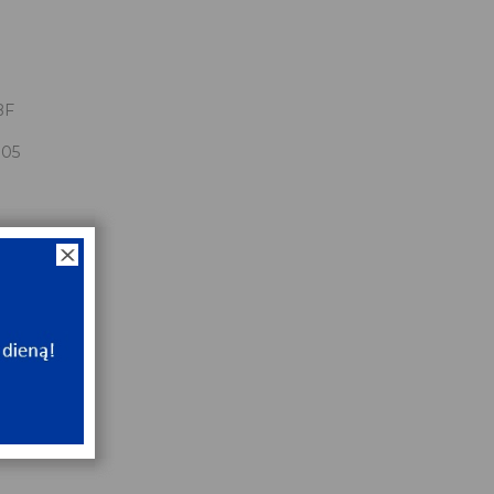
BF
.05
.05x47x14
ip
NT