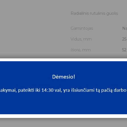
Radialinis rutulinis guolis
Gamintojas
Na
Vidus, mm
25
Išorė, mm
52
Storis, mm
15
Išmatavimai
25
Yra sandėlyje
Ta
Mato vnt
V