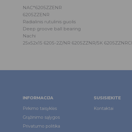
NAC*6205ZZENR
6205ZZENR
Radialinis rutulinis guolis
Deep groove ball bearing
Nachi
25x52x15 6205-2Z/NR 6205ZZNR/5K 6205ZZNR
INFORMACIJA
SUSISIEKITE
Pirkimo taisyklės
Kontaktai
Grąžinimo sąlygos
Privatumo politika