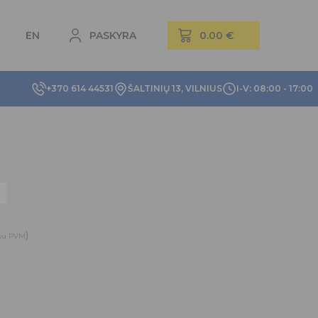
EN
PASKYRA
+370 614 44531
ŠALTINIŲ 13, VILNIUS
I-V: 08:00 - 17:00
)
su PVM