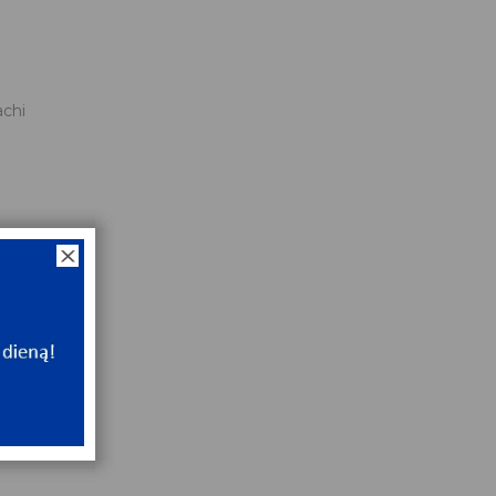
chi
x52x15
ip
NT