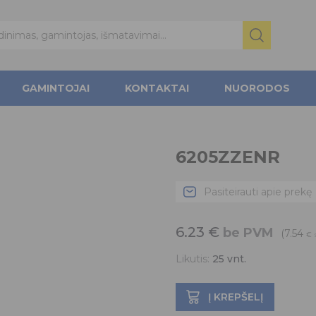
GAMINTOJAI
KONTAKTAI
NUORODOS
6205ZZENR
Pasiteirauti apie prekę
6.23
€
be PVM
(7.54
€
Likutis:
25
vnt.
Į KREPŠELĮ