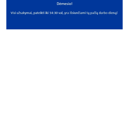
PREKĖS APRAŠYMAS
KBS*6207-2RS
6207-2RS
Radialinis rutulinis guolis
Deep groove ball bearing
KBS
35x72x17 6207-2RSH 6207-2RS1 6207LLU/5K
6207LLUCM/5K 6207-2NSE9CM 6207EE 6207-2RSR 6207-
C-2HRS 6207DDUCME